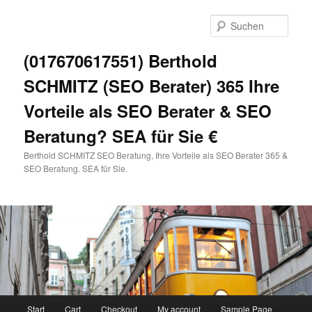
Zum
primären
Such
Inhalt
springen
(017670617551) Berthold
SCHMITZ (SEO Berater) 365 Ihre
Vorteile als SEO Berater & SEO
Beratung? SEA für Sie €
Berthold SCHMITZ SEO Beratung, Ihre Vorteile als SEO Berater 365 &
SEO Beratung. SEA für Sie.
Hauptmenü
Start
Cart
Checkout
My account
Sample Page