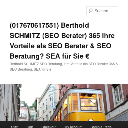
Zum
primären
Such
Inhalt
springen
(017670617551) Berthold
SCHMITZ (SEO Berater) 365 Ihre
Vorteile als SEO Berater & SEO
Beratung? SEA für Sie €
Berthold SCHMITZ SEO Beratung, Ihre Vorteile als SEO Berater 365 &
SEO Beratung. SEA für Sie.
Hauptmenü
Start
Cart
Checkout
My account
Sample Page