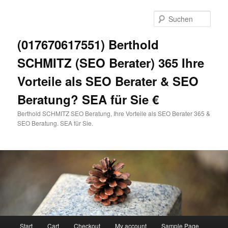
Zum
primären
Such
Inhalt
springen
(017670617551) Berthold
SCHMITZ (SEO Berater) 365 Ihre
Vorteile als SEO Berater & SEO
Beratung? SEA für Sie €
Berthold SCHMITZ SEO Beratung, Ihre Vorteile als SEO Berater 365 &
SEO Beratung. SEA für Sie.
Hauptmenü
Start
Cart
Checkout
My account
Sample Page