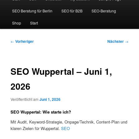
SEO Beratung für Berlin
SEO für B2B
SEO-Beratung
Shop
Start
Beitragsnavigation
←
Vorheriger
Nächster
→
SEO Wuppertal – Juni 1,
2026
Veröffentlicht am
Juni 1, 2026
SEO Wuppertal: Wie starte ich?
Mit Audit, Keyword-Strategie, Onpage/Technik, Content-Plan und
klaren Zielen für Wuppertal.
SEO