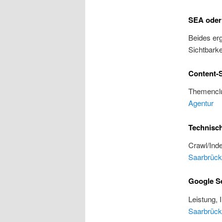
SEA oder
Beides erg
Sichtbarke
Content-S
Themenclu
Agentur
Technisc
Crawl/Inde
Saarbrüc
Google S
Leistung, 
Saarbrüc