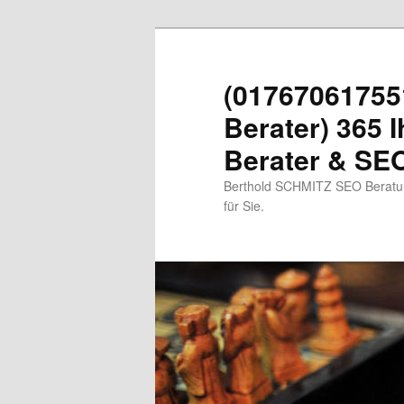
Zum
primären
Inhalt
(01767061755
springen
Berater) 365 I
Berater & SEO
Berthold SCHMITZ SEO Beratung
für Sie.