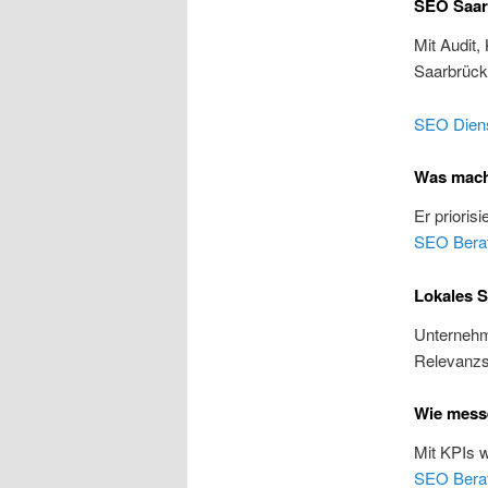
SEO Saarb
Mit Audit,
Saarbrüc
SEO Diens
Was mach
Er prioris
SEO Bera
Lokales S
Unternehme
Relevanzs
Wie mess
Mit KPIs 
SEO Bera