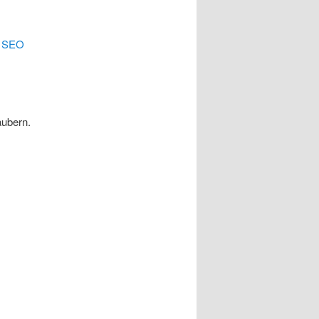
.
SEO
äubern.