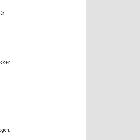
für
ücken.
ogen.