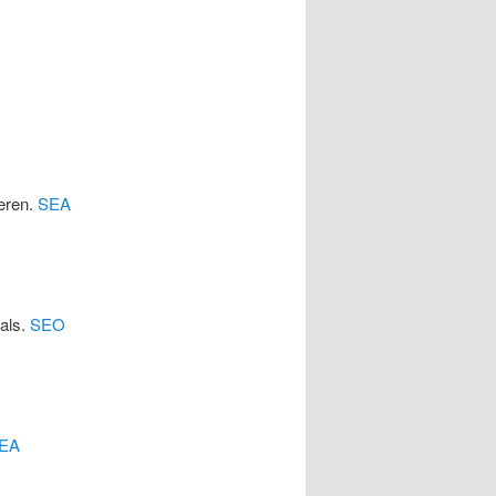
eren.
SEA
cals.
SEO
EA