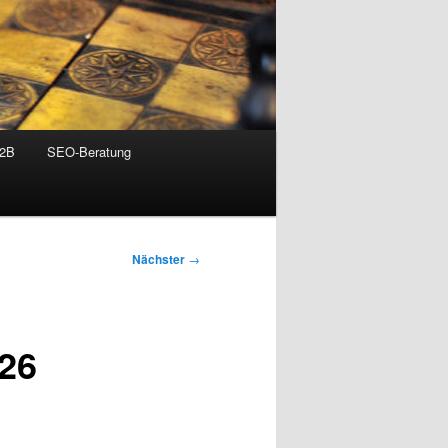
B2B
SEO-Beratung
Nächster
→
26