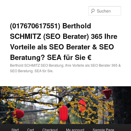
Zum
primären
Such
Inhalt
springen
(017670617551) Berthold
SCHMITZ (SEO Berater) 365 Ihre
Vorteile als SEO Berater & SEO
Beratung? SEA für Sie €
Berthold SCHMITZ SEO Beratung, Ihre Vorteile als SEO Berater 365 &
SEO Beratung. SEA für Sie.
Hauptmenü
Start
Cart
Checkout
My account
Sample Page