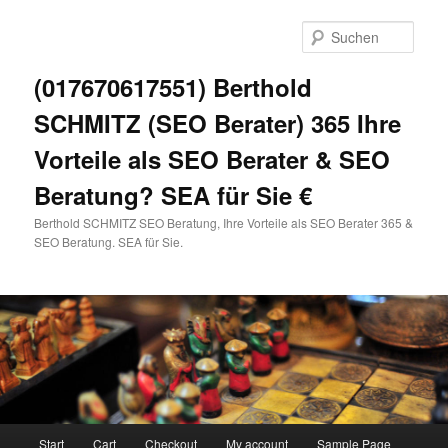
Zum
primären
Such
Inhalt
springen
(017670617551) Berthold
SCHMITZ (SEO Berater) 365 Ihre
Vorteile als SEO Berater & SEO
Beratung? SEA für Sie €
Berthold SCHMITZ SEO Beratung, Ihre Vorteile als SEO Berater 365 &
SEO Beratung. SEA für Sie.
Hauptmenü
Start
Cart
Checkout
My account
Sample Page