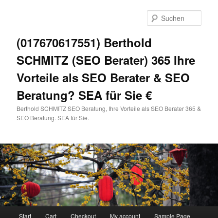
Zum
primären
Such
Inhalt
springen
(017670617551) Berthold
SCHMITZ (SEO Berater) 365 Ihre
Vorteile als SEO Berater & SEO
Beratung? SEA für Sie €
Berthold SCHMITZ SEO Beratung, Ihre Vorteile als SEO Berater 365 &
SEO Beratung. SEA für Sie.
Hauptmenü
Start
Cart
Checkout
My account
Sample Page