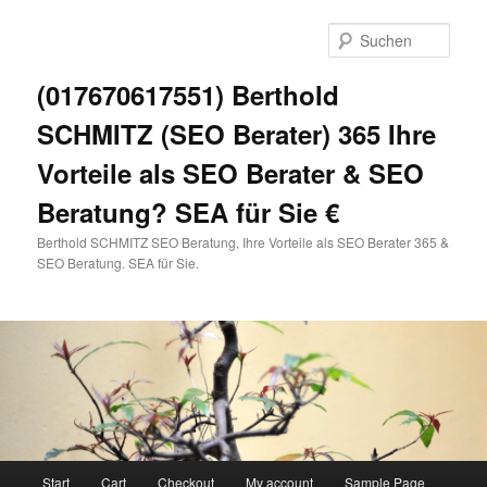
Zum
primären
Such
Inhalt
springen
(017670617551) Berthold
SCHMITZ (SEO Berater) 365 Ihre
Vorteile als SEO Berater & SEO
Beratung? SEA für Sie €
Berthold SCHMITZ SEO Beratung, Ihre Vorteile als SEO Berater 365 &
SEO Beratung. SEA für Sie.
Hauptmenü
Start
Cart
Checkout
My account
Sample Page