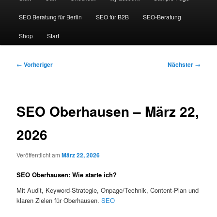
SEO Beratung für Berlin
SEO für B2B
SEO-Beratung
Shop
Start
Beitragsnavigation
←
Vorheriger
Nächster
→
SEO Oberhausen – März 22,
2026
Veröffentlicht am
März 22, 2026
SEO Oberhausen: Wie starte ich?
Mit Audit, Keyword-Strategie, Onpage/Technik, Content-Plan und
klaren Zielen für Oberhausen.
SEO