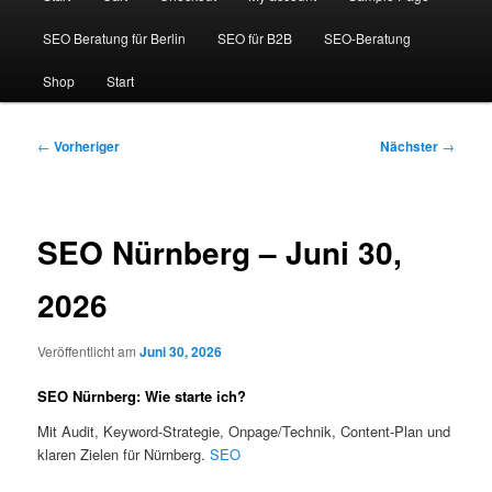
SEO Beratung für Berlin
SEO für B2B
SEO-Beratung
Shop
Start
Beitragsnavigation
←
Vorheriger
Nächster
→
SEO Nürnberg – Juni 30,
2026
Veröffentlicht am
Juni 30, 2026
SEO Nürnberg: Wie starte ich?
Mit Audit, Keyword-Strategie, Onpage/Technik, Content-Plan und
klaren Zielen für Nürnberg.
SEO