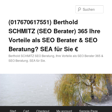
Zum
primären
Such
Inhalt
springen
(017670617551) Berthold
SCHMITZ (SEO Berater) 365 Ihre
Vorteile als SEO Berater & SEO
Beratung? SEA für Sie €
Berthold SCHMITZ SEO Beratung, Ihre Vorteile als SEO Berater 365 &
SEO Beratung. SEA für Sie.
Hauptmenü
Start
Cart
Checkout
My account
Sample Page