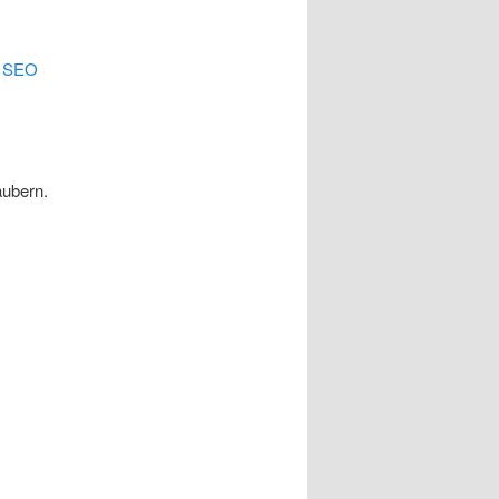
.
SEO
äubern.