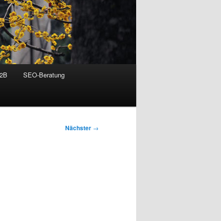
B2B
SEO-Beratung
Nächster
→