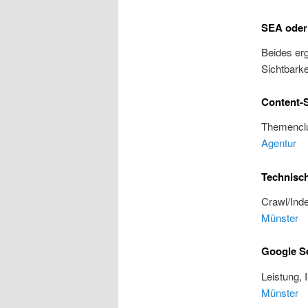
SEA oder
Beides erg
Sichtbarke
Content-S
Themenclu
Agentur
Technisc
Crawl/Inde
Münster
Google S
Leistung, 
Münster