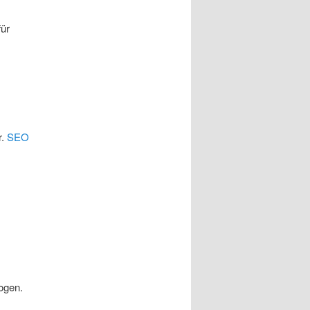
für
r.
SEO
ogen.