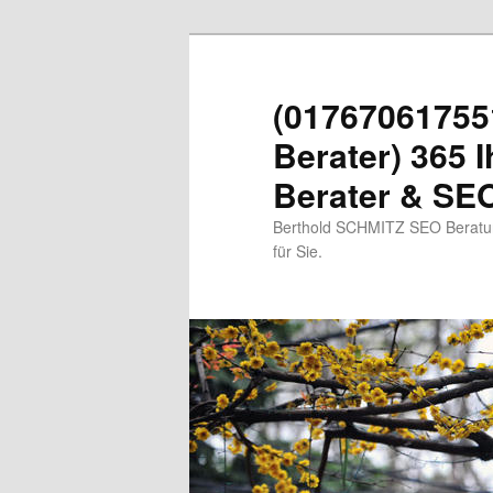
Zum
primären
Inhalt
(01767061755
springen
Berater) 365 I
Berater & SEO
Berthold SCHMITZ SEO Beratung
für Sie.