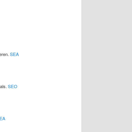
eren.
SEA
cals.
SEO
EA