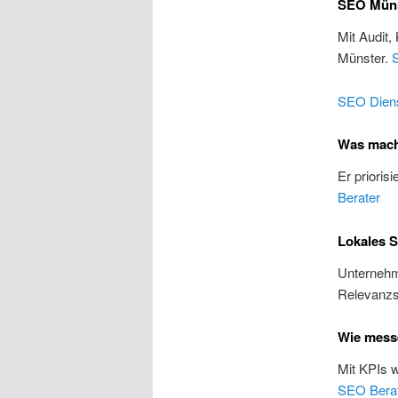
SEO Münst
Mit Audit,
Münster.
SEO Diens
Was mach
Er prioris
Berater
Lokales S
Unternehme
Relevanzs
Wie messe
Mit KPIs 
SEO Bera