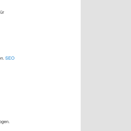
für
en.
SEO
ogen.