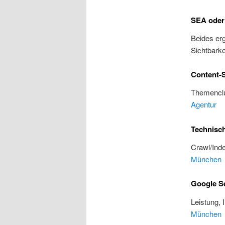
SEA oder
Beides erg
Sichtbarke
Content-S
Themenclu
Agentur
Technisc
Crawl/Inde
München
Google S
Leistung, 
München