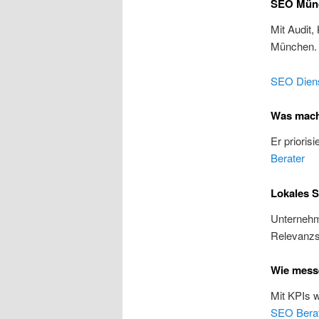
SEO Münc
Mit Audit,
München
SEO Diens
Was mach
Er prioris
Berater
Lokales 
Unternehme
Relevanzs
Wie mess
Mit KPIs 
SEO Bera