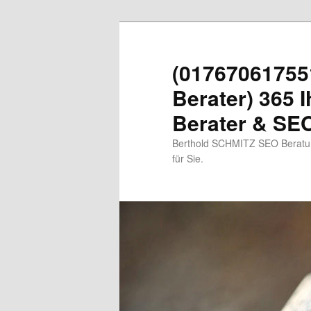
Zum
primären
Inhalt
(01767061755
springen
Berater) 365 I
Berater & SEO
Berthold SCHMITZ SEO Beratung
für Sie.