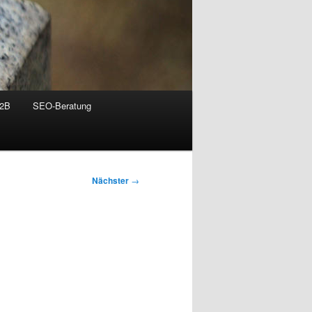
B2B
SEO-Beratung
Nächster
→