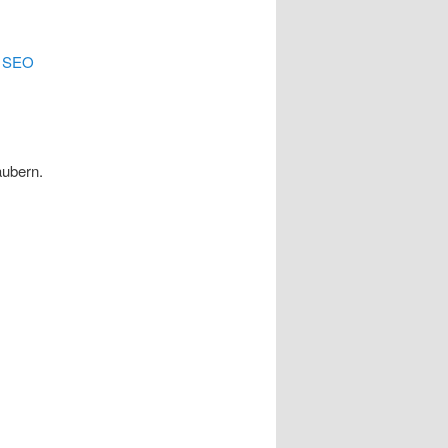
.
SEO
äubern.