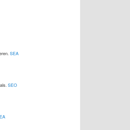
eren.
SEA
cals.
SEO
EA