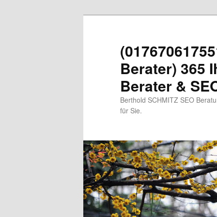
Zum
primären
Inhalt
(01767061755
springen
Berater) 365 I
Berater & SEO
Berthold SCHMITZ SEO Beratung
für Sie.