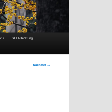
B2B
SEO-Beratung
Nächster
→