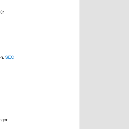
für
en.
SEO
ogen.