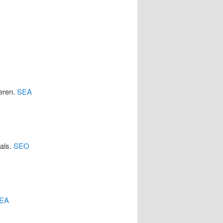
eren.
SEA
cals.
SEO
EA