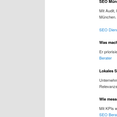
SEO Münc
Mit Audit,
München
SEO Diens
Was mach
Er prioris
Berater
Lokales 
Unternehme
Relevanzs
Wie mess
Mit KPIs 
SEO Bera