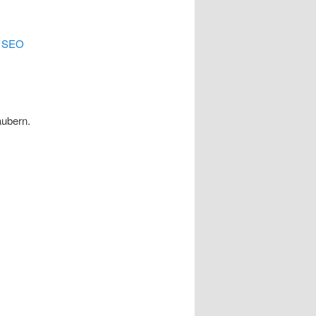
.
SEO
äubern.