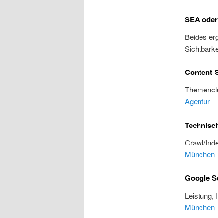
SEA oder
Beides erg
Sichtbarke
Content-S
Themenclu
Agentur
Technisc
Crawl/Inde
München
Google S
Leistung, 
München