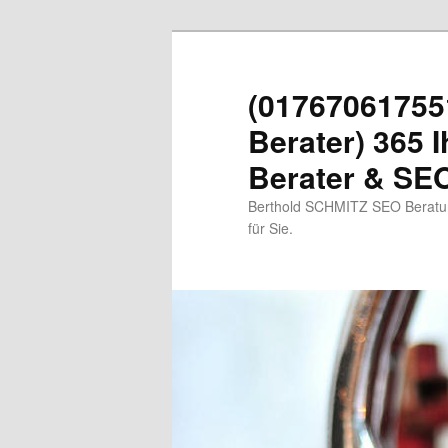
Zum
primären
Inhalt
(01767061755
springen
Berater) 365 I
Berater & SEO
Berthold SCHMITZ SEO Beratung
für Sie.