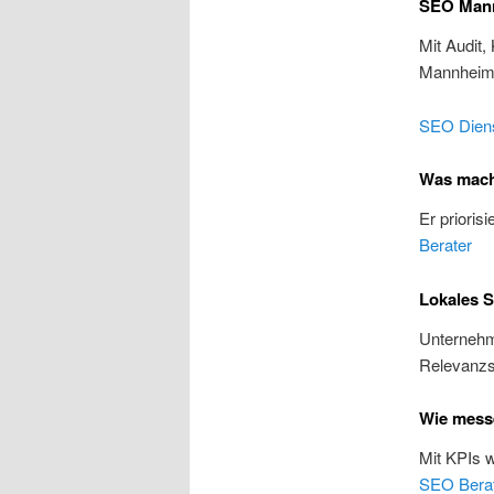
SEO Mann
Mit Audit,
Mannhei
SEO Diens
Was mach
Er prioris
Berater
Lokales 
Unternehme
Relevanzs
Wie mess
Mit KPIs 
SEO Bera