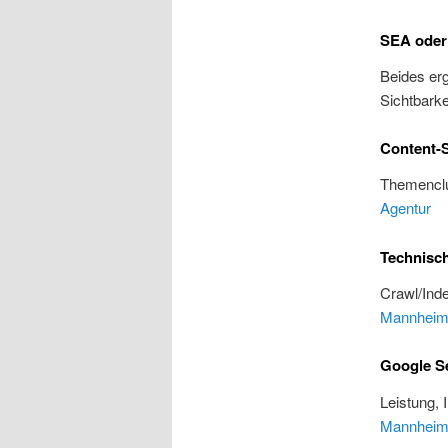
SEA oder
Beides erg
Sichtbarke
Content-S
Themenclu
Agentur
Technisc
Crawl/Inde
Mannhei
Google S
Leistung, 
Mannhei