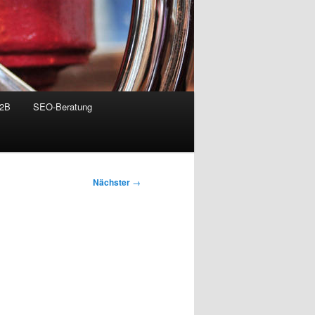
B2B
SEO-Beratung
Nächster
→