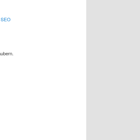
.
SEO
äubern.