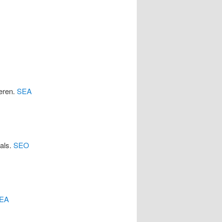
eren.
SEA
cals.
SEO
EA