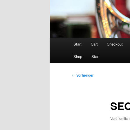
Hauptmenü
Start
Cart
Checkout
Shop
Start
Beitragsnavigation
←
Vorheriger
SEO
Veröffentlic