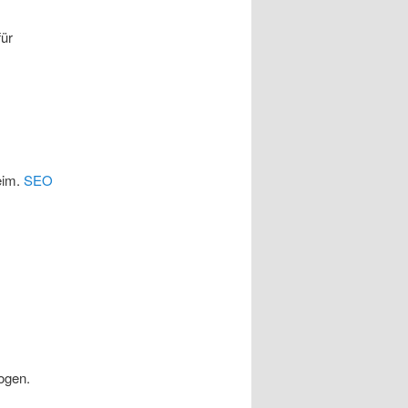
für
eim.
SEO
ogen.