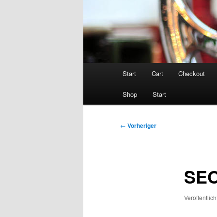
Hauptmenü
Start
Cart
Checkout
Shop
Start
Beitragsnavigation
←
Vorheriger
SEO
Veröffentlic