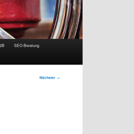
B2B
SEO-Beratung
Nächster
→