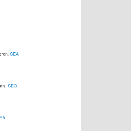
eren.
SEA
cals.
SEO
EA