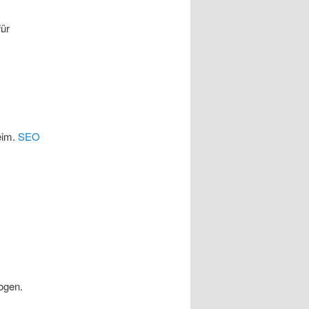
für
eim.
SEO
ogen.