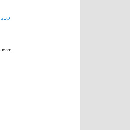
.
SEO
äubern.