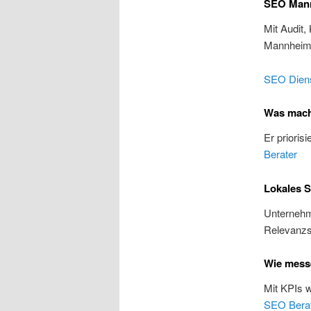
SEO Mann
Mit Audit,
Mannhei
SEO Diens
Was mach
Er prioris
Berater
Lokales 
Unternehme
Relevanzs
Wie mess
Mit KPIs 
SEO Bera