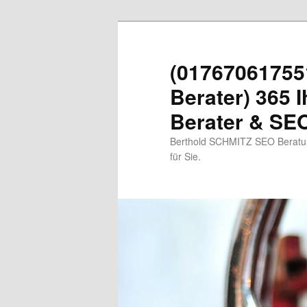
Zum
primären
Inhalt
(01767061755
springen
Berater) 365 I
Berater & SEO
Berthold SCHMITZ SEO Beratung
für Sie.