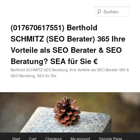
Zum
primären
Such
Inhalt
springen
(017670617551) Berthold
SCHMITZ (SEO Berater) 365 Ihre
Vorteile als SEO Berater & SEO
Beratung? SEA für Sie €
Berthold SCHMITZ SEO Beratung, Ihre Vorteile als SEO Berater 365 &
SEO Beratung. SEA für Sie.
Hauptmenü
Start
Cart
Checkout
My account
Sample Page