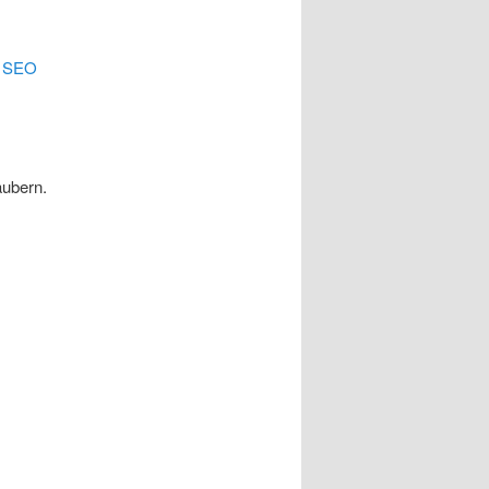
.
SEO
äubern.