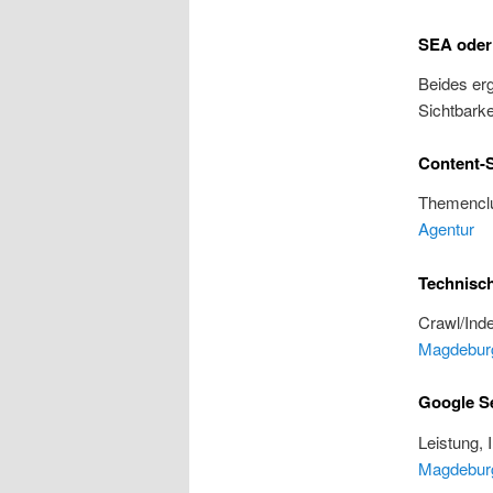
SEA oder
Beides erg
Sichtbarke
Content-S
Themenclu
Agentur
Technisc
Crawl/Inde
Magdebur
Google S
Leistung, 
Magdebur