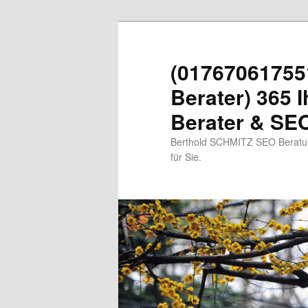
Zum
primären
Inhalt
(01767061755
springen
Berater) 365 I
Berater & SEO
Berthold SCHMITZ SEO Beratung
für Sie.