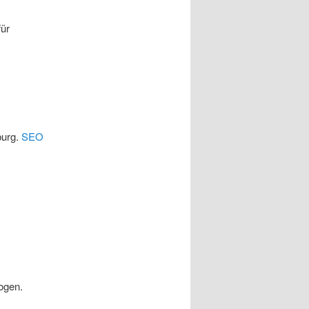
für
burg.
SEO
ogen.