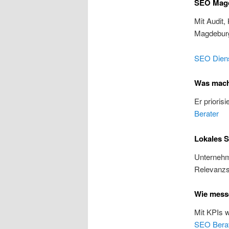
SEO Magd
Mit Audit,
Magdebur
SEO Diens
Was mach
Er prioris
Berater
Lokales 
Unternehme
Relevanzs
Wie mess
Mit KPIs 
SEO Bera