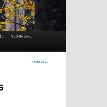
B2B
SEO-Beratung
Nächster
→
6