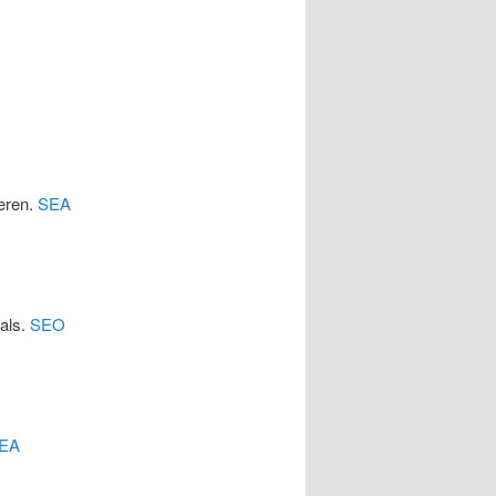
eren.
SEA
cals.
SEO
EA