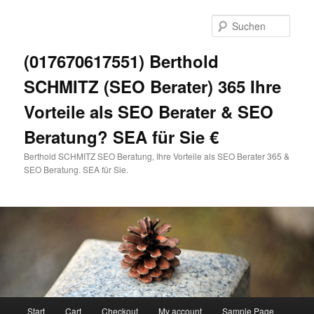
Zum
primären
Such
Inhalt
springen
(017670617551) Berthold
SCHMITZ (SEO Berater) 365 Ihre
Vorteile als SEO Berater & SEO
Beratung? SEA für Sie €
Berthold SCHMITZ SEO Beratung, Ihre Vorteile als SEO Berater 365 &
SEO Beratung. SEA für Sie.
Hauptmenü
Start
Cart
Checkout
My account
Sample Page