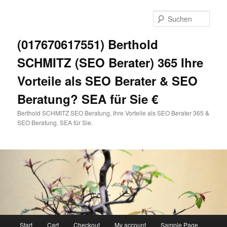
Zum
primären
Such
Inhalt
springen
(017670617551) Berthold
SCHMITZ (SEO Berater) 365 Ihre
Vorteile als SEO Berater & SEO
Beratung? SEA für Sie €
Berthold SCHMITZ SEO Beratung, Ihre Vorteile als SEO Berater 365 &
SEO Beratung. SEA für Sie.
Hauptmenü
Start
Cart
Checkout
My account
Sample Page