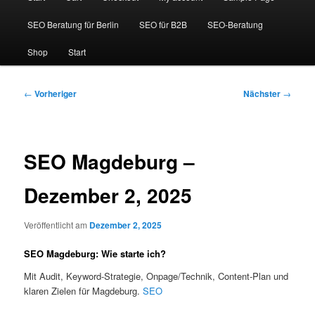
SEO Beratung für Berlin
SEO für B2B
SEO-Beratung
Shop
Start
Beitragsnavigation
←
Vorheriger
Nächster
→
SEO Magdeburg –
Dezember 2, 2025
Veröffentlicht am
Dezember 2, 2025
SEO Magdeburg: Wie starte ich?
Mit Audit, Keyword-Strategie, Onpage/Technik, Content-Plan und
klaren Zielen für Magdeburg.
SEO