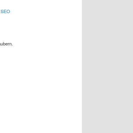
.
SEO
äubern.