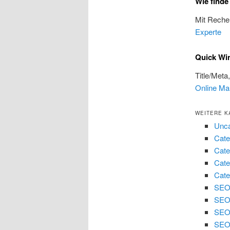
Wie finde
Mit Reche
Experte
Quick Win
Title/Meta
Online Ma
WEITERE K
Unca
Cate
Cate
Cate
Cate
SEO 
SEO
SEO
SEO 