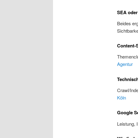
SEA oder
Beides erg
Sichtbarke
Content-S
Themenclu
Agentur
Technisc
Crawl/Inde
Köln
Google Se
Leistung, 