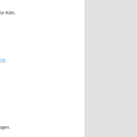
ür Köln.
EO
ogen.