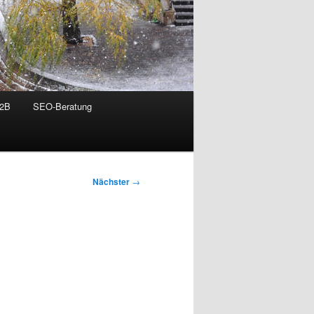
B2B
SEO-Beratung
Nächster
→