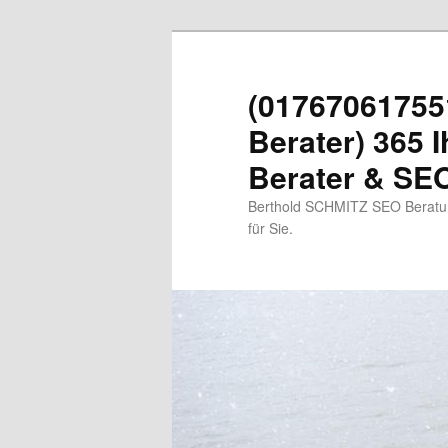
Zum
primären
Inhalt
(01767061755
springen
Berater) 365 I
Berater & SEO
Berthold SCHMITZ SEO Beratung
für Sie.