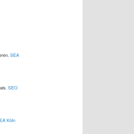
eren.
SEA
cals.
SEO
EA Köln