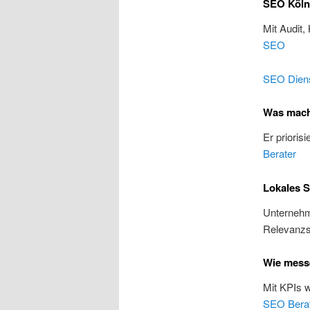
SEO Köln:
Mit Audit,
SEO
SEO Diens
Was macht
Er prioris
Berater
Lokales S
Unternehme
Relevanzs
Wie messe
Mit KPIs 
SEO Bera