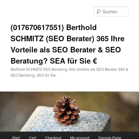
Zum
primären
Such
Inhalt
springen
(017670617551) Berthold
SCHMITZ (SEO Berater) 365 Ihre
Vorteile als SEO Berater & SEO
Beratung? SEA für Sie €
Berthold SCHMITZ SEO Beratung, Ihre Vorteile als SEO Berater 365 &
SEO Beratung. SEA für Sie.
Hauptmenü
Start
Cart
Checkout
My account
Sample Page