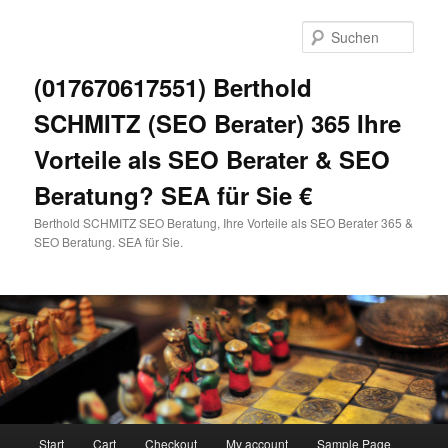
Zum
primären
Such
Inhalt
springen
(017670617551) Berthold
SCHMITZ (SEO Berater) 365 Ihre
Vorteile als SEO Berater & SEO
Beratung? SEA für Sie €
Berthold SCHMITZ SEO Beratung, Ihre Vorteile als SEO Berater 365 &
SEO Beratung. SEA für Sie.
Hauptmenü
Start
Cart
Checkout
My account
Sample Page