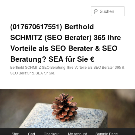
Zum
primären
Such
Inhalt
springen
(017670617551) Berthold
SCHMITZ (SEO Berater) 365 Ihre
Vorteile als SEO Berater & SEO
Beratung? SEA für Sie €
Berthold SCHMITZ SEO Beratung, Ihre Vorteile als SEO Berater 365 &
SEO Beratung. SEA für Sie.
Hauptmenü
Start
Cart
Checkout
My account
Sample Page