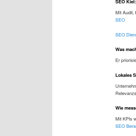
SEO Kiel:
Mit Audit,
SEO
SEO Diens
Was macht
Er prioris
Lokales S
Unternehme
Relevanzs
Wie messe
Mit KPIs 
SEO Bera