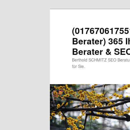
Zum
primären
Inhalt
(01767061755
springen
Berater) 365 I
Berater & SEO
Berthold SCHMITZ SEO Beratung
für Sie.