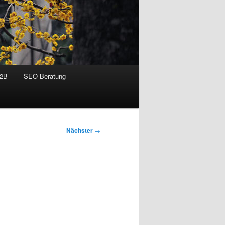
B2B
SEO-Beratung
Nächster
→