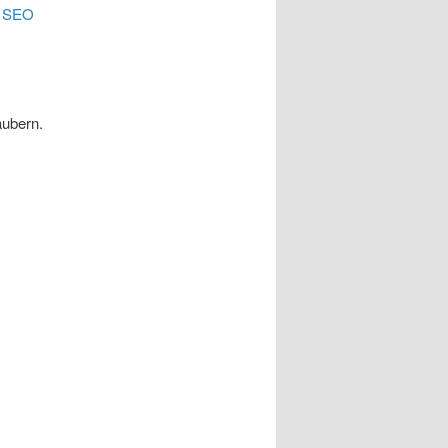
.
SEO
äubern.