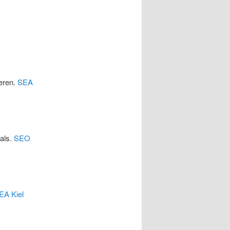
eren.
SEA
cals.
SEO
EA Kiel