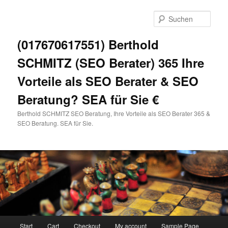
Zum
primären
Such
Inhalt
springen
(017670617551) Berthold
SCHMITZ (SEO Berater) 365 Ihre
Vorteile als SEO Berater & SEO
Beratung? SEA für Sie €
Berthold SCHMITZ SEO Beratung, Ihre Vorteile als SEO Berater 365 &
SEO Beratung. SEA für Sie.
Hauptmenü
Start
Cart
Checkout
My account
Sample Page