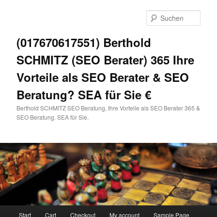
Zum
primären
Such
Inhalt
springen
(017670617551) Berthold
SCHMITZ (SEO Berater) 365 Ihre
Vorteile als SEO Berater & SEO
Beratung? SEA für Sie €
Berthold SCHMITZ SEO Beratung, Ihre Vorteile als SEO Berater 365 &
SEO Beratung. SEA für Sie.
Hauptmenü
Start
Cart
Checkout
My account
Sample Page