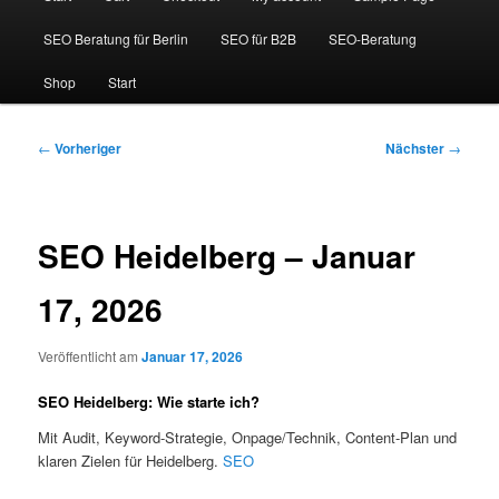
SEO Beratung für Berlin
SEO für B2B
SEO-Beratung
Shop
Start
Beitragsnavigation
←
Vorheriger
Nächster
→
SEO Heidelberg – Januar
17, 2026
Veröffentlicht am
Januar 17, 2026
SEO Heidelberg: Wie starte ich?
Mit Audit, Keyword-Strategie, Onpage/Technik, Content-Plan und
klaren Zielen für Heidelberg.
SEO