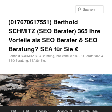
Zum
primären
Such
Inhalt
springen
(017670617551) Berthold
SCHMITZ (SEO Berater) 365 Ihre
Vorteile als SEO Berater & SEO
Beratung? SEA für Sie €
Berthold SCHMITZ SEO Beratung, Ihre Vorteile als SEO Berater 365 &
SEO Beratung. SEA für Sie.
Hauptmenü
Start
Cart
Checkout
My account
Sample Page