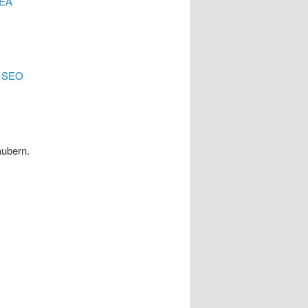
EA
.
SEO
äubern.