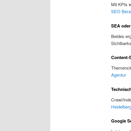
Mit KPIs 
SEO Bera
SEA oder
Beides erg
Sichtbarke
Content-S
Themenclu
Agentur
Technisc
Crawl/Inde
Heidelber
Google Se