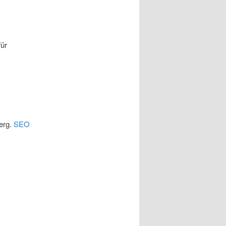
für
berg.
SEO