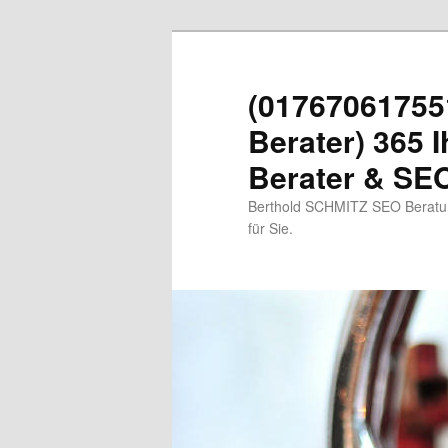
Zum
primären
Inhalt
(01767061755
springen
Berater) 365 I
Berater & SEO
Berthold SCHMITZ SEO Beratung
für Sie.