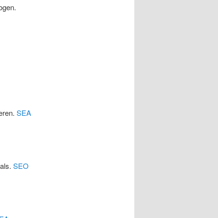
ogen.
eren.
SEA
cals.
SEO