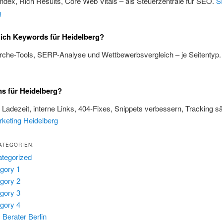
Index, Rich Results, Core Web Vitals – als Steuerzentrale für SEO.
S
g
 ich Keywords für Heidelberg?
rche-Tools, SERP-Analyse und Wettbewerbsvergleich – je Seitentyp
s für Heidelberg?
, Ladezeit, interne Links, 404-Fixes, Snippets verbessern, Tracking s
rketing Heidelberg
ATEGORIEN:
tegorized
gory 1
gory 2
gory 3
gory 4
Berater Berlin