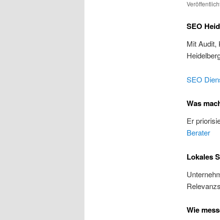
Veröffentlic
SEO Heide
Mit Audit,
Heidelber
SEO Diens
Was macht
Er prioris
Berater
Lokales S
Unternehme
Relevanzs
Wie messe