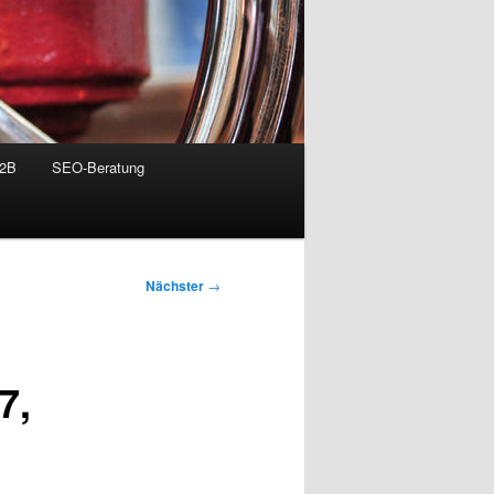
B2B
SEO-Beratung
Nächster
→
7,