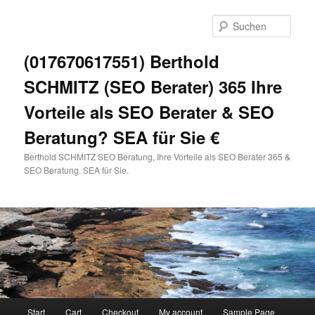
Zum
primären
Such
Inhalt
springen
(017670617551) Berthold
SCHMITZ (SEO Berater) 365 Ihre
Vorteile als SEO Berater & SEO
Beratung? SEA für Sie €
Berthold SCHMITZ SEO Beratung, Ihre Vorteile als SEO Berater 365 &
SEO Beratung. SEA für Sie.
Hauptmenü
Start
Cart
Checkout
My account
Sample Page