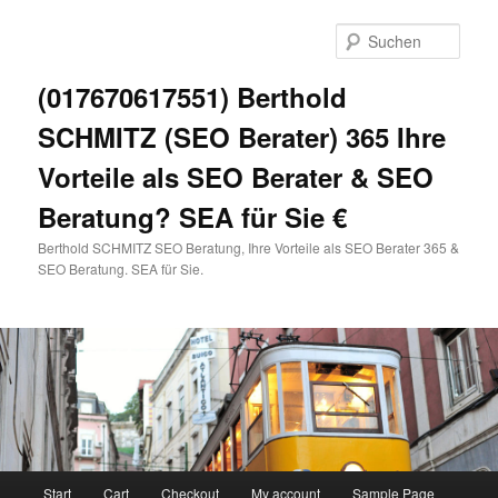
Zum
primären
Such
Inhalt
springen
(017670617551) Berthold
SCHMITZ (SEO Berater) 365 Ihre
Vorteile als SEO Berater & SEO
Beratung? SEA für Sie €
Berthold SCHMITZ SEO Beratung, Ihre Vorteile als SEO Berater 365 &
SEO Beratung. SEA für Sie.
Hauptmenü
Start
Cart
Checkout
My account
Sample Page