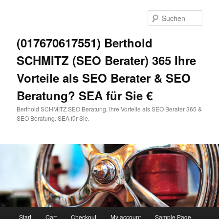
Zum
primären
Such
Inhalt
springen
(017670617551) Berthold
SCHMITZ (SEO Berater) 365 Ihre
Vorteile als SEO Berater & SEO
Beratung? SEA für Sie €
Berthold SCHMITZ SEO Beratung, Ihre Vorteile als SEO Berater 365 &
SEO Beratung. SEA für Sie.
Hauptmenü
Start
Cart
Checkout
My account
Sample Page