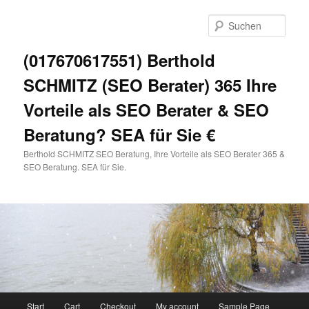
Zum
primären
Such
Inhalt
springen
(017670617551) Berthold
SCHMITZ (SEO Berater) 365 Ihre
Vorteile als SEO Berater & SEO
Beratung? SEA für Sie €
Berthold SCHMITZ SEO Beratung, Ihre Vorteile als SEO Berater 365 &
SEO Beratung. SEA für Sie.
Hauptmenü
Start
Cart
Checkout
My account
Sample Page