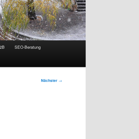
B2B
SEO-Beratung
Nächster
→