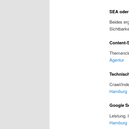
SEA oder
Beides erg
Sichtbarke
Content-S
Themenclu
Agentur
Technisc
Crawl/Inde
Hamburg
Google S
Leistung, 
Hamburg