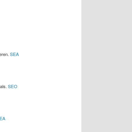
eren.
SEA
cals.
SEO
EA