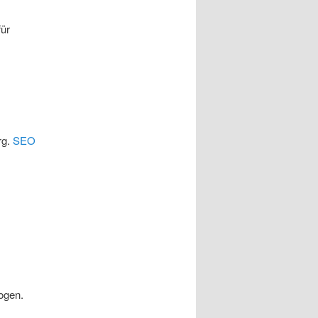
für
rg.
SEO
ogen.