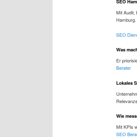
SEO Hamb
Mit Audit,
Hamburg
SEO Diens
Was mach
Er prioris
Berater
Lokales 
Unternehme
Relevanzs
Wie mess
Mit KPIs 
SEO Bera