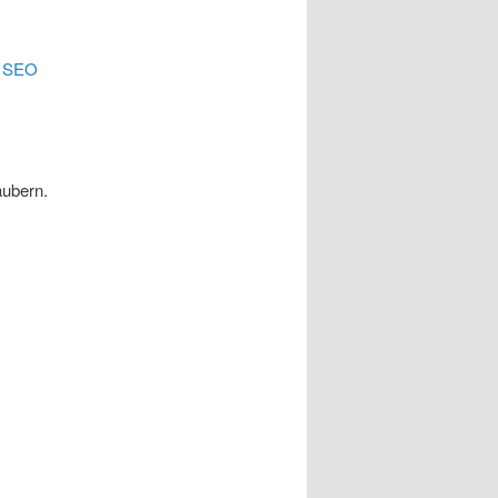
.
SEO
äubern.