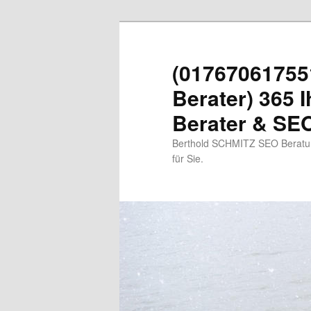
Zum
primären
Inhalt
(01767061755
springen
Berater) 365 I
Berater & SEO
Berthold SCHMITZ SEO Beratung
für Sie.