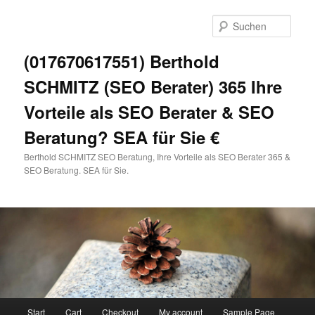
Zum
primären
Such
Inhalt
springen
(017670617551) Berthold
SCHMITZ (SEO Berater) 365 Ihre
Vorteile als SEO Berater & SEO
Beratung? SEA für Sie €
Berthold SCHMITZ SEO Beratung, Ihre Vorteile als SEO Berater 365 &
SEO Beratung. SEA für Sie.
Hauptmenü
Start
Cart
Checkout
My account
Sample Page