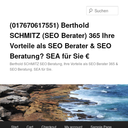
Zum
primären
Such
Inhalt
springen
(017670617551) Berthold
SCHMITZ (SEO Berater) 365 Ihre
Vorteile als SEO Berater & SEO
Beratung? SEA für Sie €
Berthold SCHMITZ SEO Beratung, Ihre Vorteile als SEO Berater 365 &
SEO Beratung. SEA für Sie.
Hauptmenü
Start
Cart
Checkout
My account
Sample Page