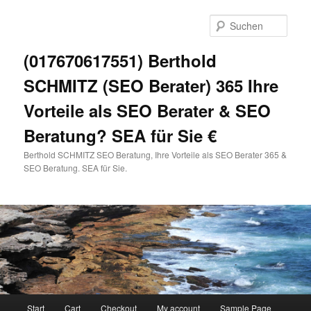
Zum
primären
Such
Inhalt
springen
(017670617551) Berthold
SCHMITZ (SEO Berater) 365 Ihre
Vorteile als SEO Berater & SEO
Beratung? SEA für Sie €
Berthold SCHMITZ SEO Beratung, Ihre Vorteile als SEO Berater 365 &
SEO Beratung. SEA für Sie.
Hauptmenü
Start
Cart
Checkout
My account
Sample Page