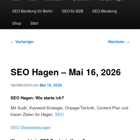
SEO Beratung für Berlin
SEO für B2B
SEO-Beratung
Shop
Start
Beitragsnavigation
←
Vorheriger
Nächster
→
SEO Hagen – Mai 16, 2026
Veröffentlicht am
Mai 16, 2026
SEO Hagen: Wie starte ich?
Mit Audit, Keyword-Strategie, Onpage/Technik, Content-Plan und
klaren Zielen für Hagen.
SEO
SEO Dienstleistungen