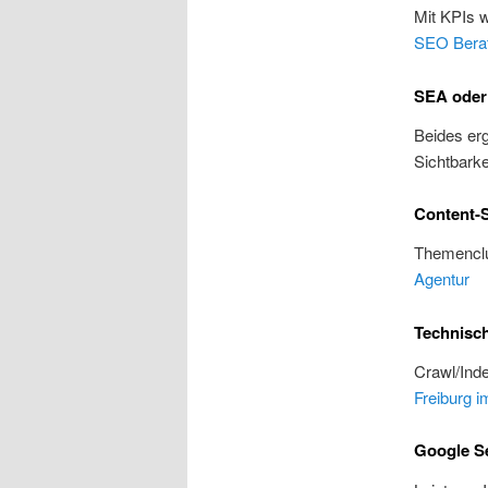
Mit KPIs 
SEO Bera
SEA oder
Beides erg
Sichtbarke
Content-S
Themenclu
Agentur
Technisc
Crawl/Inde
Freiburg i
Google Se