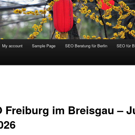
My account
Sample Page
SEO Beratung für Berlin
SEO für 
 Freiburg im Breisgau – J
2026