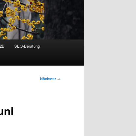
B2B
SEO-Beratung
Nächster
→
uni