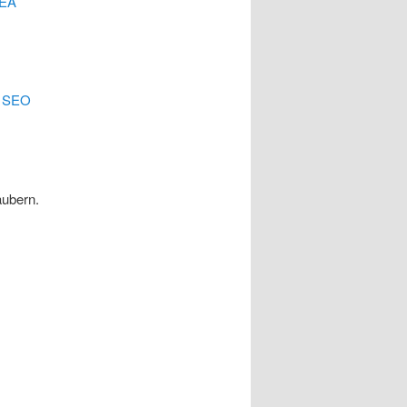
EA
.
SEO
äubern.