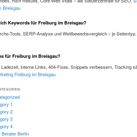
Index, Rich Results, Core Web Vitals – als Steuerzentrale für SEO.
S
m Breisgau
 ich Keywords für Freiburg im Breisgau?
rche-Tools, SERP-Analyse und Wettbewerbsvergleich – je Seitentyp
s für Freiburg im Breisgau?
, Ladezeit, interne Links, 404-Fixes, Snippets verbessern, Tracking s
keting Freiburg im Breisgau
ATEGORIEN:
tegorized
gory 1
gory 2
gory 3
gory 4
Berater Berlin