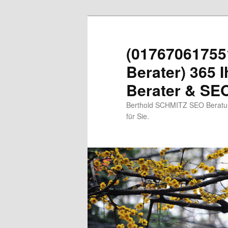
Zum
primären
Inhalt
(01767061755
springen
Berater) 365 I
Berater & SEO
Berthold SCHMITZ SEO Beratung
für Sie.