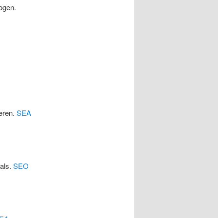
ogen.
eren.
SEA
cals.
SEO