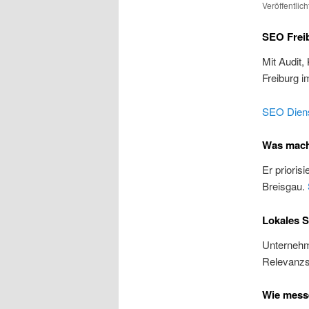
Veröffentlic
SEO Freib
Mit Audit,
Freiburg i
SEO Diens
Was macht
Er prioris
Breisgau.
Lokales S
Unternehme
Relevanzs
Wie messe