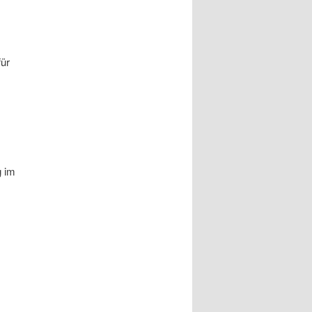
für
g im