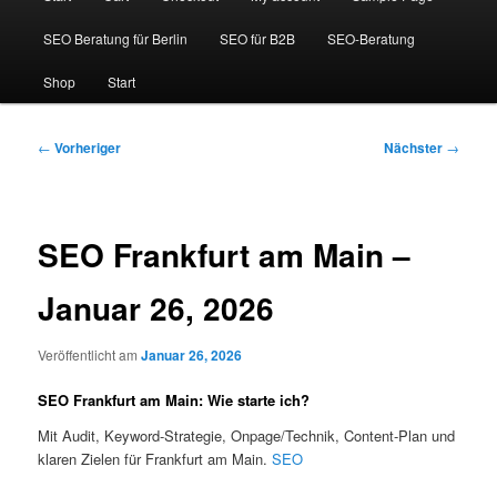
SEO Beratung für Berlin
SEO für B2B
SEO-Beratung
Shop
Start
Beitragsnavigation
←
Vorheriger
Nächster
→
SEO Frankfurt am Main –
Januar 26, 2026
Veröffentlicht am
Januar 26, 2026
SEO Frankfurt am Main: Wie starte ich?
Mit Audit, Keyword-Strategie, Onpage/Technik, Content-Plan und
klaren Zielen für Frankfurt am Main.
SEO