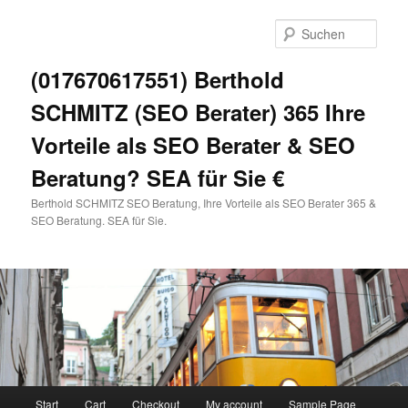
Zum
primären
Such
Inhalt
springen
(017670617551) Berthold
SCHMITZ (SEO Berater) 365 Ihre
Vorteile als SEO Berater & SEO
Beratung? SEA für Sie €
Berthold SCHMITZ SEO Beratung, Ihre Vorteile als SEO Berater 365 &
SEO Beratung. SEA für Sie.
Hauptmenü
Start
Cart
Checkout
My account
Sample Page