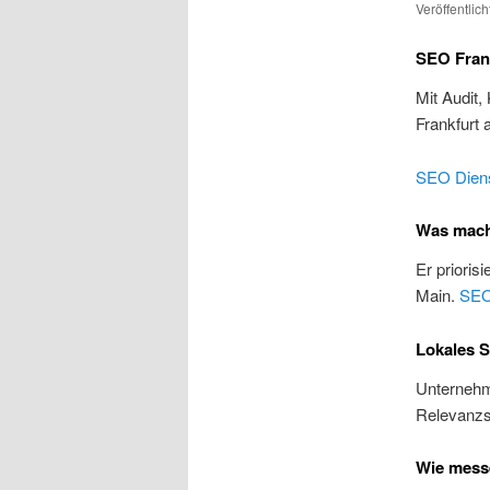
Veröffentlic
SEO Frank
Mit Audit,
Frankfurt
SEO Diens
Was macht
Er prioris
Main.
SEO
Lokales S
Unternehme
Relevanzs
Wie messe