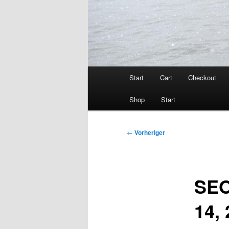
Hauptmenü
Start
Cart
Checkout
Shop
Start
Beitragsnavigation
←
Vorheriger
SEO
14,