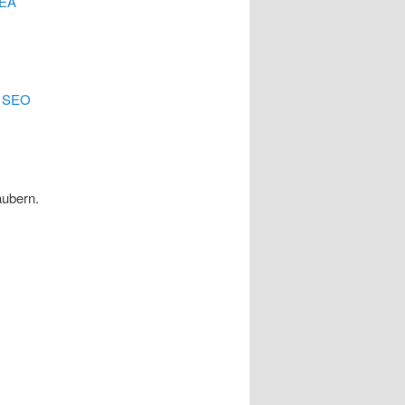
EA
.
SEO
äubern.