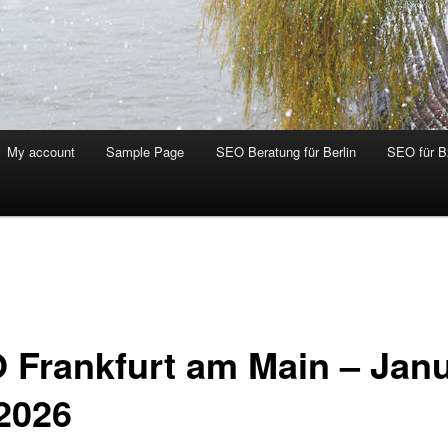
My account
Sample Page
SEO Beratung für Berlin
SEO für 
 Frankfurt am Main – Jan
 2026