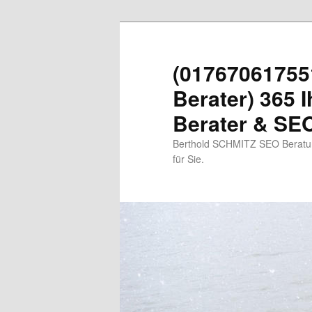
Zum
primären
Inhalt
(01767061755
springen
Berater) 365 I
Berater & SEO
Berthold SCHMITZ SEO Beratung
für Sie.