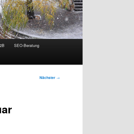
B2B
SEO-Beratung
Nächster
→
uar