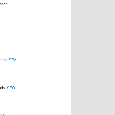
ogen.
eren.
SEA
cals.
SEO