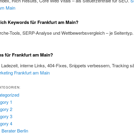
Index, Rich Results, Core Web Vitals – als Steuerzentrale für SEO.
S
 am Main
 ich Keywords für Frankfurt am Main?
rche-Tools, SERP-Analyse und Wettbewerbsvergleich – je Seitentyp
s für Frankfurt am Main?
, Ladezeit, interne Links, 404-Fixes, Snippets verbessern, Tracking s
rketing Frankfurt am Main
ATEGORIEN:
tegorized
gory 1
gory 2
gory 3
gory 4
Berater Berlin