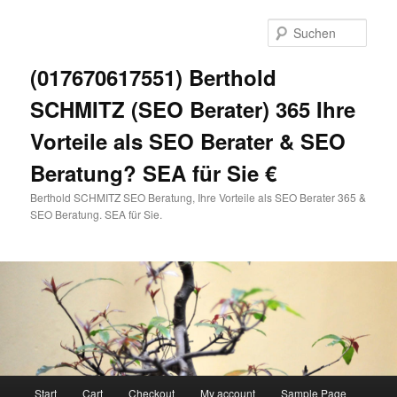
Zum
primären
Such
Inhalt
springen
(017670617551) Berthold
SCHMITZ (SEO Berater) 365 Ihre
Vorteile als SEO Berater & SEO
Beratung? SEA für Sie €
Berthold SCHMITZ SEO Beratung, Ihre Vorteile als SEO Berater 365 &
SEO Beratung. SEA für Sie.
Hauptmenü
Start
Cart
Checkout
My account
Sample Page