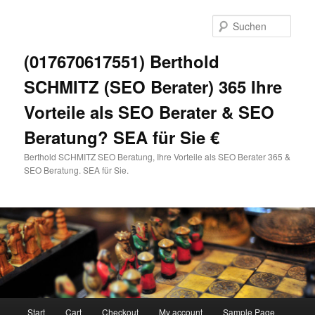
Zum
primären
Such
Inhalt
springen
(017670617551) Berthold
SCHMITZ (SEO Berater) 365 Ihre
Vorteile als SEO Berater & SEO
Beratung? SEA für Sie €
Berthold SCHMITZ SEO Beratung, Ihre Vorteile als SEO Berater 365 &
SEO Beratung. SEA für Sie.
Hauptmenü
Start
Cart
Checkout
My account
Sample Page