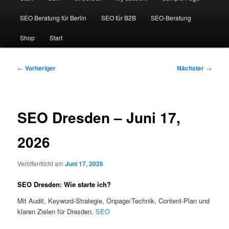
SEO Beratung für Berlin
SEO für B2B
SEO-Beratung
Shop
Start
Beitragsnavigation
←
Vorheriger
Nächster
→
SEO Dresden – Juni 17,
2026
Veröffentlicht am
Juni 17, 2026
SEO Dresden: Wie starte ich?
Mit Audit, Keyword-Strategie, Onpage/Technik, Content-Plan und
klaren Zielen für Dresden.
SEO