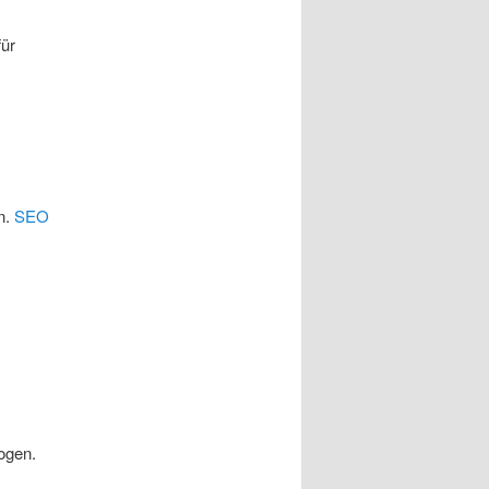
für
n.
SEO
ogen.