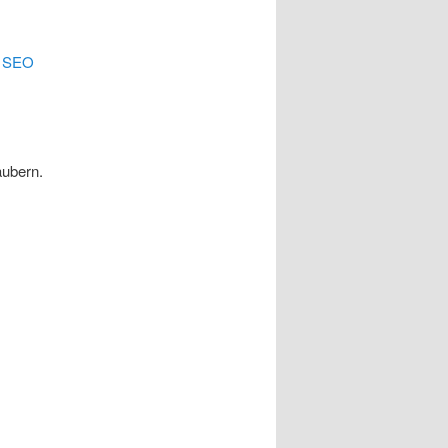
.
SEO
äubern.