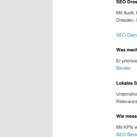
SEO Dresd
Mit Audit,
Dresden.
SEO Diens
Was mach
Er prioris
Berater
Lokales S
Unternehme
Relevanzs
Wie mess
Mit KPIs 
SEO Bera