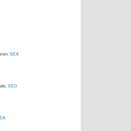
eren.
SEA
cals.
SEO
EA