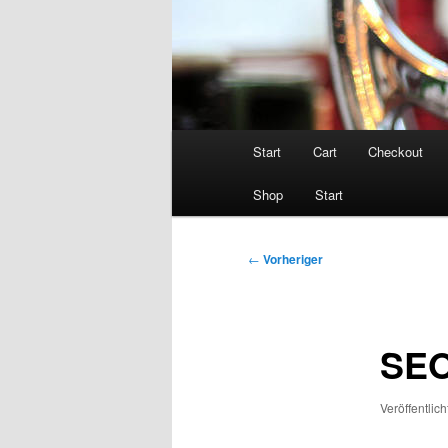
Hauptmenü
Start
Cart
Checkout
Shop
Start
Beitragsnavigation
←
Vorheriger
SEO
Veröffentlic