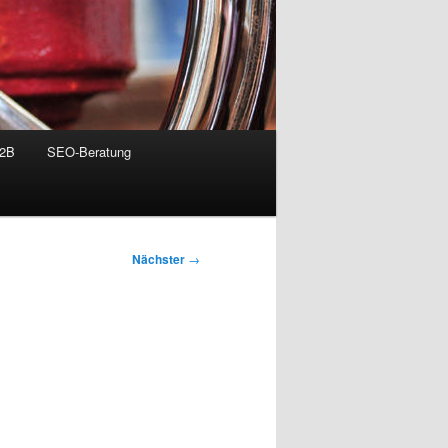
B2B
SEO-Beratung
Nächster
→