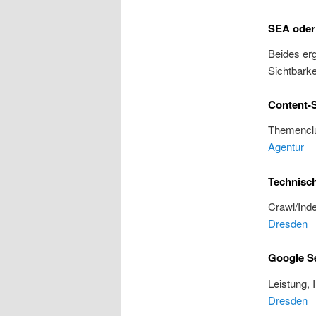
SEA oder
Beides erg
Sichtbarke
Content-S
Themenclu
Agentur
Technisc
Crawl/Inde
Dresden
Google S
Leistung, 
Dresden