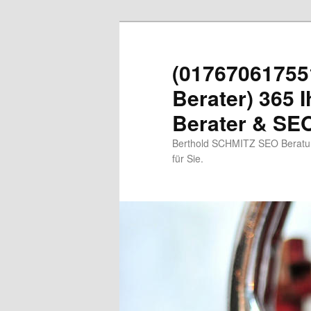
Zum
primären
Inhalt
(01767061755
springen
Berater) 365 I
Berater & SEO
Berthold SCHMITZ SEO Beratung
für Sie.