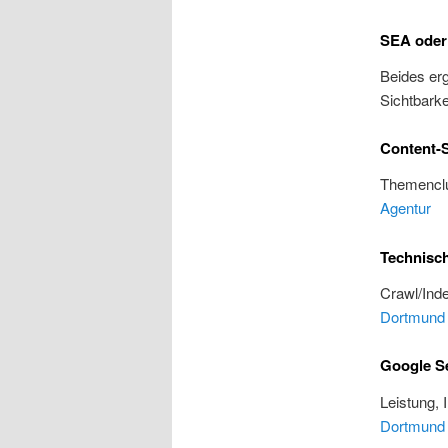
SEA oder
Beides erg
Sichtbarke
Content-S
Themenclu
Agentur
Technisc
Crawl/Inde
Dortmund
Google S
Leistung, 
Dortmund