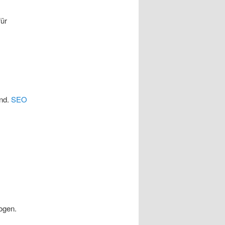
für
und.
SEO
ogen.