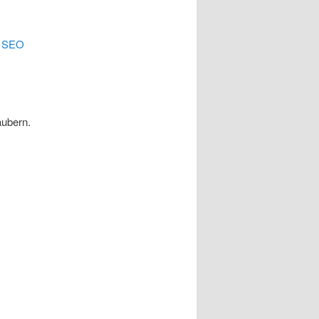
.
SEO
äubern.