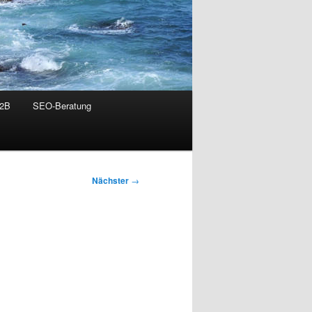
B2B
SEO-Beratung
Nächster
→