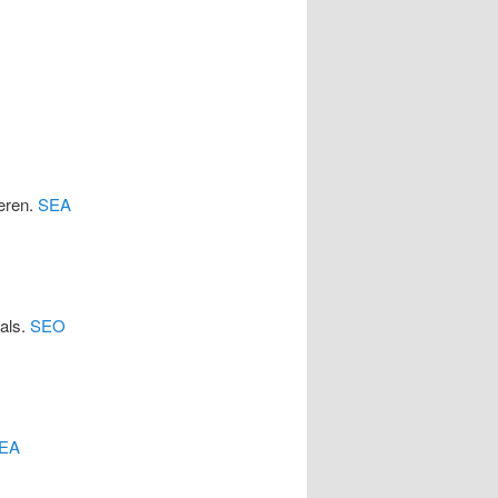
eren.
SEA
cals.
SEO
EA