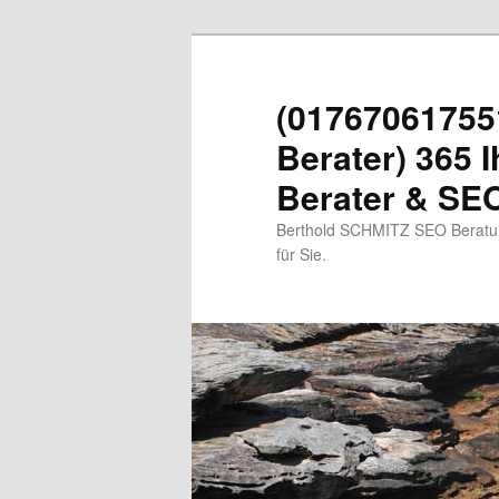
Zum
primären
Inhalt
(01767061755
springen
Berater) 365 I
Berater & SEO
Berthold SCHMITZ SEO Beratung
für Sie.