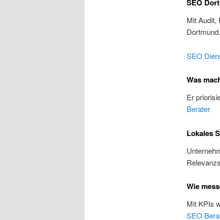
SEO Dort
Mit Audit,
Dortmund
SEO Diens
Was mach
Er prioris
Berater
Lokales 
Unternehme
Relevanzs
Wie mess
Mit KPIs 
SEO Bera