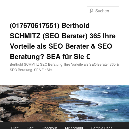
Zum
primären
Such
Inhalt
springen
(017670617551) Berthold
SCHMITZ (SEO Berater) 365 Ihre
Vorteile als SEO Berater & SEO
Beratung? SEA für Sie €
Berthold SCHMITZ SEO Beratung, Ihre Vorteile als SEO Berater 365 &
SEO Beratung. SEA für Sie.
Hauptmenü
Start
Cart
Checkout
My account
Sample Page