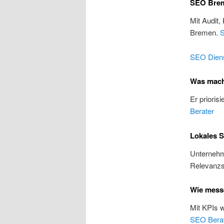
SEO Breme
Mit Audit,
Bremen.
SEO Diens
Was mach
Er prioris
Berater
Lokales 
Unternehme
Relevanzs
Wie mess
Mit KPIs 
SEO Bera