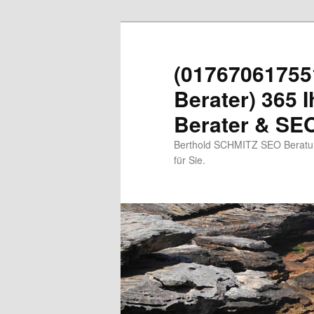
Zum
primären
Inhalt
(01767061755
springen
Berater) 365 I
Berater & SEO
Berthold SCHMITZ SEO Beratung
für Sie.