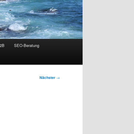
B2B
SEO-Beratung
Nächster
→