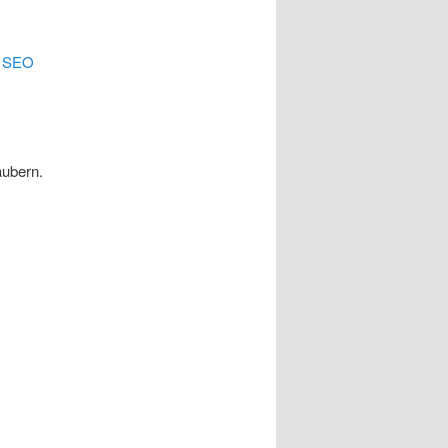
.
SEO
äubern.