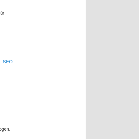
für
n.
SEO
ogen.