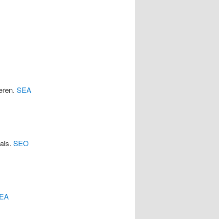
eren.
SEA
cals.
SEO
EA