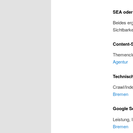
SEA oder
Beides erg
Sichtbarke
Content-S
Themenclu
Agentur
Technisc
Crawl/Inde
Bremen
Google S
Leistung, 
Bremen