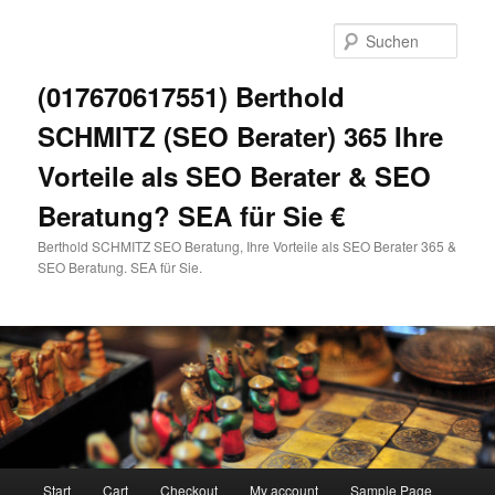
Zum
primären
Such
Inhalt
springen
(017670617551) Berthold
SCHMITZ (SEO Berater) 365 Ihre
Vorteile als SEO Berater & SEO
Beratung? SEA für Sie €
Berthold SCHMITZ SEO Beratung, Ihre Vorteile als SEO Berater 365 &
SEO Beratung. SEA für Sie.
Hauptmenü
Start
Cart
Checkout
My account
Sample Page