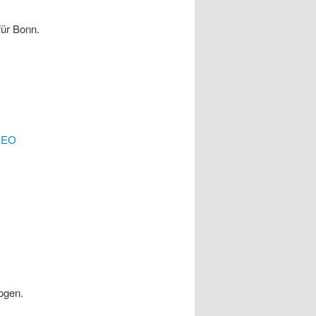
für Bonn.
SEO
ogen.