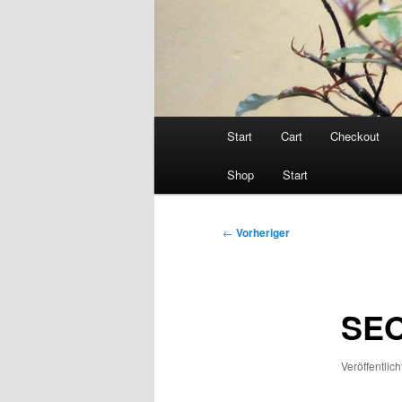
Hauptmenü
Start
Cart
Checkout
Shop
Start
Beitragsnavigation
←
Vorheriger
SEO
Veröffentlic