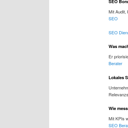
SEO Bonn:
Mit Audit,
SEO
SEO Diens
Was mach
Er prioris
Berater
Lokales 
Unternehme
Relevanzs
Wie mess
Mit KPIs 
SEO Bera