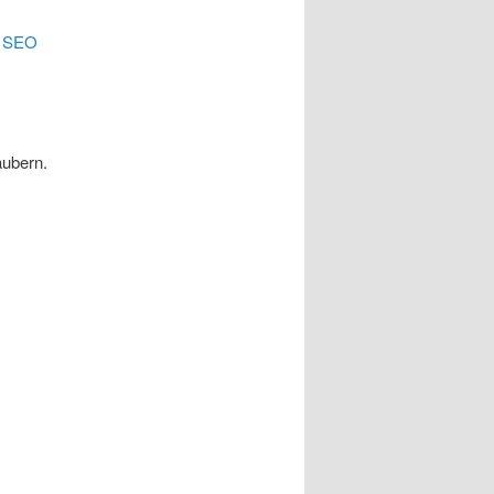
.
SEO
äubern.