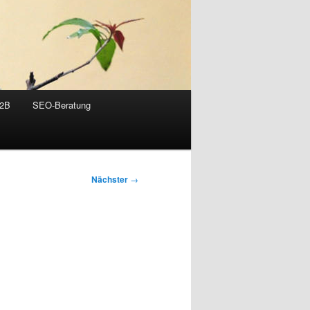
B2B
SEO-Beratung
Nächster
→