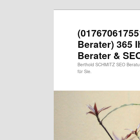
Zum
primären
Inhalt
(01767061755
springen
Berater) 365 I
Berater & SEO
Berthold SCHMITZ SEO Beratung
für Sie.