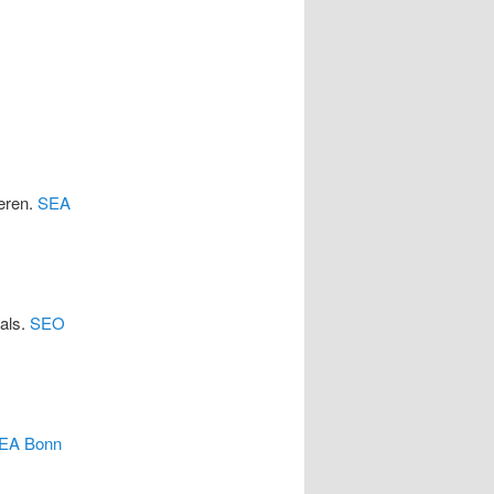
eren.
SEA
cals.
SEO
EA Bonn