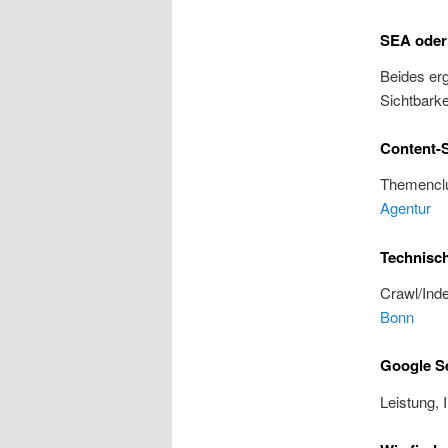
SEA oder
Beides erg
Sichtbarke
Content-S
Themenclu
Agentur
Technisc
Crawl/Inde
Bonn
Google S
Leistung, 