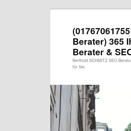
Zum
primären
Inhalt
(01767061755
springen
Berater) 365 I
Berater & SEO
Berthold SCHMITZ SEO Beratung
für Sie.