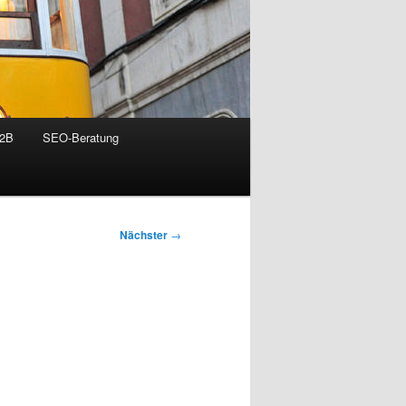
B2B
SEO-Beratung
Nächster
→