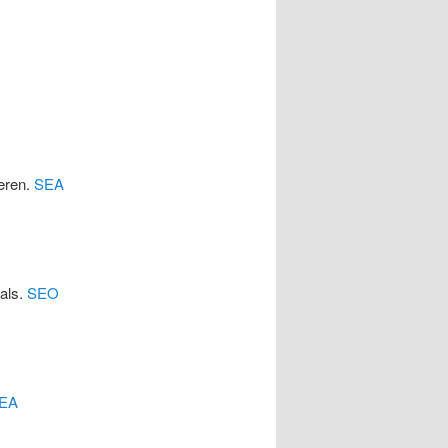
eren.
SEA
cals.
SEO
EA