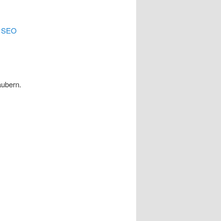
.
SEO
äubern.