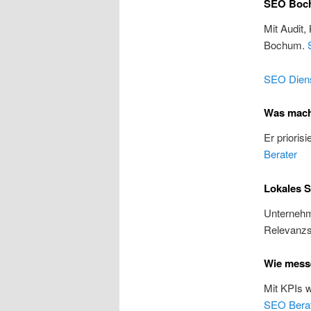
SEO Boch
Mit Audit,
Bochum.
SEO Diens
Was mach
Er prioris
Berater
Lokales 
Unternehme
Relevanzs
Wie mess
Mit KPIs 
SEO Bera