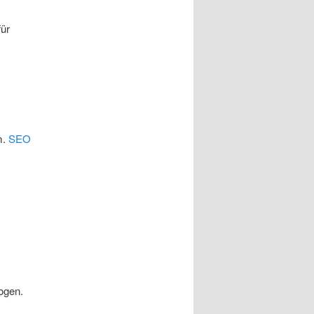
für
m.
SEO
ogen.