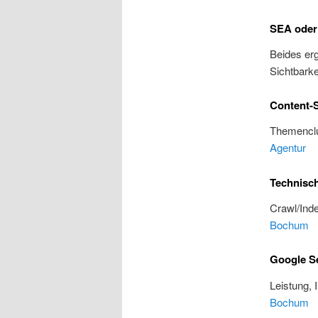
SEA oder
Beides erg
Sichtbarke
Content-S
Themenclu
Agentur
Technisc
Crawl/Inde
Bochum
Google S
Leistung, 
Bochum