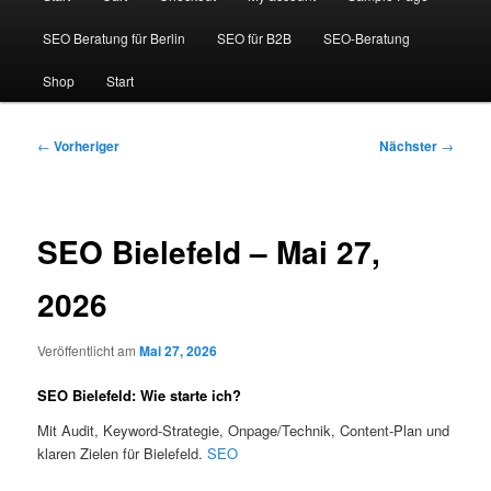
SEO Beratung für Berlin
SEO für B2B
SEO-Beratung
Shop
Start
Beitragsnavigation
←
Vorheriger
Nächster
→
SEO Bielefeld – Mai 27,
2026
Veröffentlicht am
Mai 27, 2026
SEO Bielefeld: Wie starte ich?
Mit Audit, Keyword-Strategie, Onpage/Technik, Content-Plan und
klaren Zielen für Bielefeld.
SEO