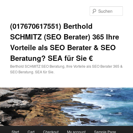
Zum
primären
Such
Inhalt
springen
(017670617551) Berthold
SCHMITZ (SEO Berater) 365 Ihre
Vorteile als SEO Berater & SEO
Beratung? SEA für Sie €
Berthold SCHMITZ SEO Beratung, Ihre Vorteile als SEO Berater 365 &
SEO Beratung. SEA für Sie.
Hauptmenü
Start
Cart
Checkout
My account
Sample Page