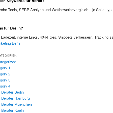
 ich Keywords für Berlin?
rche-Tools, SERP-Analyse und Wettbewerbsvergleich – je Seitentyp
s für Berlin?
, Ladezeit, interne Links, 404-Fixes, Snippets verbessern, Tracking s
keting Berlin
ATEGORIEN:
tegorized
gory 1
gory 2
gory 3
gory 4
Berater Berlin
 Berater Hamburg
 Berater Muenchen
Berater Koeln