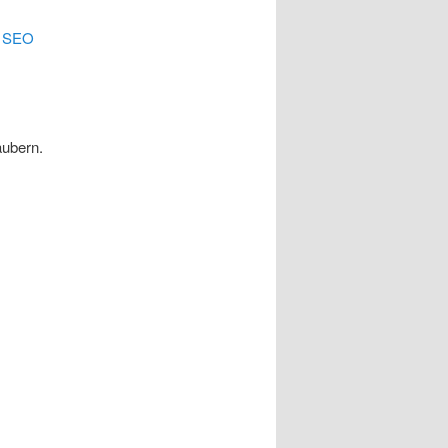
.
SEO
äubern.