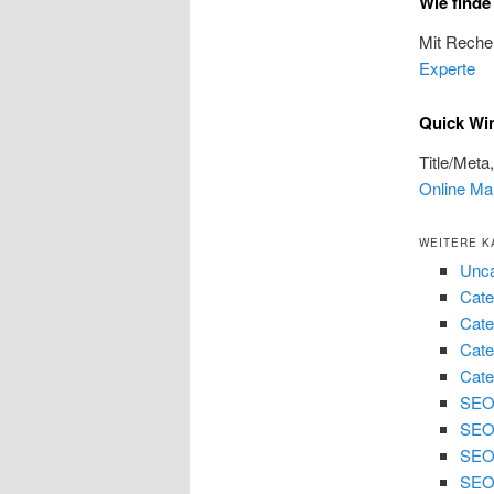
Wie finde
Mit Reche
Experte
Quick Win
Title/Meta
Online Mar
WEITERE K
Unca
Cate
Cate
Cate
Cate
SEO 
SEO
SEO
SEO 