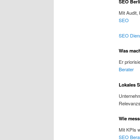
SEO Berli
Mit Audit,
SEO
SEO Diens
Was macht
Er prioris
Berater
Lokales S
Unternehme
Relevanzs
Wie messe
Mit KPIs 
SEO Bera