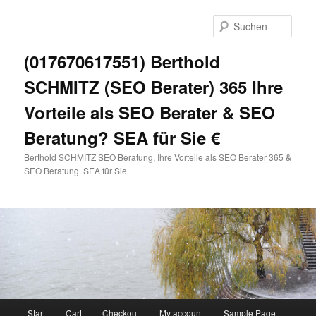
Zum
primären
Such
Inhalt
springen
(017670617551) Berthold
SCHMITZ (SEO Berater) 365 Ihre
Vorteile als SEO Berater & SEO
Beratung? SEA für Sie €
Berthold SCHMITZ SEO Beratung, Ihre Vorteile als SEO Berater 365 &
SEO Beratung. SEA für Sie.
Hauptmenü
Start
Cart
Checkout
My account
Sample Page